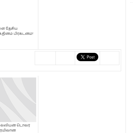
ை தேசிய
கதினம் பிரகடனம்!
பில்லியன் டொலர்
ையிலான