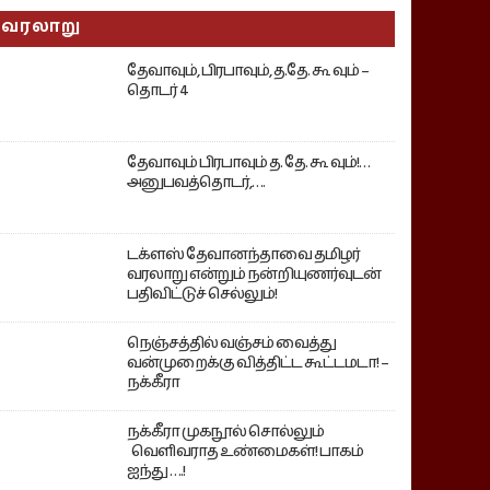
வரலாறு
தேவாவும், பிரபாவும், த.தே. கூ வும் –
தொடர் 4
தேவாவும் பிரபாவும் த. தே. கூ வும்!…
அனுபவத்தொடர்,….
டக்ளஸ் தேவானந்தாவை தமிழர்
வரலாறு என்றும் நன்றியுணர்வுடன்
பதிவிட்டுச் செல்லும்!
நெஞ்சத்தில் வஞ்சம் வைத்து
வன்முறைக்கு வித்திட்ட கூட்டமடா! –
நக்கீரா
நக்கீரா முகநூல் சொல்லும்
வெளிவராத உண்மைகள்! பாகம்
ஐந்து ….!