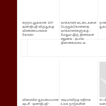
சுற்றாடலுக்கான 2017
வாக்காளர் அட்டைகளை
நாள
ஜனாதிபதி விருதுக்கு
பெற்றுக்கொள்ளாத
துக்
விண்ணப்பங்கள்
வாக்காளர்களுக்கு –
கோரல்!
மேலும் இரு தினங்கள்
சலுகை – தபால்
திணைக்களம் அ...
விரைவில் தூய்மையான
ரஷ்யாவிற்கு எதிராக
4.5 
ஆட்சி - ஜனாதிபதி !
உலக நாடுகளின்
வர