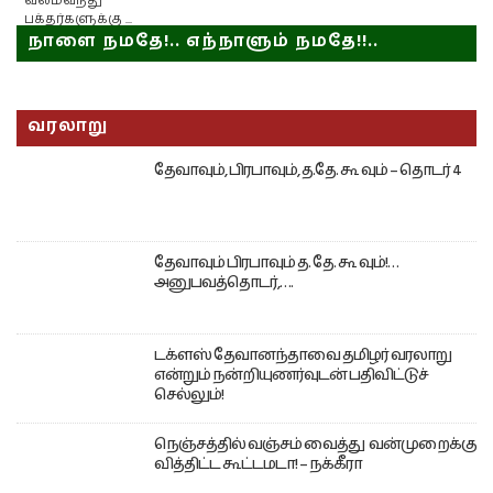
வலம்வந்து
பக்தர்களுக்கு ...
நாளை நமதே!.. எந்நாளும் நமதே!!..
வரலாறு
தேவாவும், பிரபாவும், த.தே. கூ வும் – தொடர் 4
தேவாவும் பிரபாவும் த. தே. கூ வும்!…
அனுபவத்தொடர்,….
டக்ளஸ் தேவானந்தாவை தமிழர் வரலாறு
என்றும் நன்றியுணர்வுடன் பதிவிட்டுச்
செல்லும்!
நெஞ்சத்தில் வஞ்சம் வைத்து வன்முறைக்கு
வித்திட்ட கூட்டமடா! – நக்கீரா