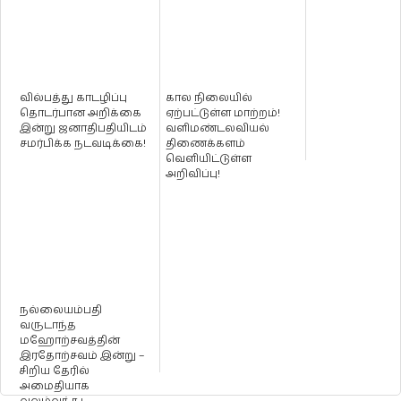
வில்பத்து காடழிப்பு
கால நிலையில்
தொடர்பான அறிக்கை
ஏற்பட்டுள்ள மாற்றம்!
இன்று ஜனாதிபதியிடம்
வளிமண்டலவியல்
சமர்பிக்க நடவடிக்கை!
திணைக்களம்
வெளியிட்டுள்ள
அறிவிப்பு!
நல்லையம்பதி
வருடாந்த
மஹோற்சவத்தின்
இரதோற்சவம் இன்று –
சிறிய தேரில்
அமைதியாக