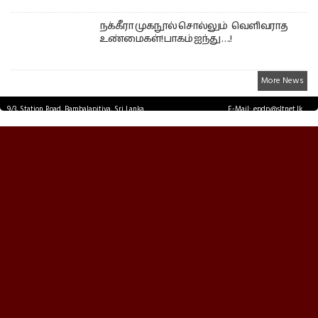
நக்கீரா முகநூல் சொல்லும் வெளிவராத
உண்மைகள்! பாகம் ஐந்து ….!
More News
9/3, Station Road, Bambalapitiya, Sri Lanka.
E-Mail: epdp@sltnet.lk
Tel: +94 11 2503467 Fax: +94 11 2585255
© EPDPNEWS.COM 2026.