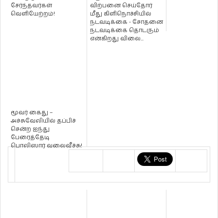
சேர்ந்தவர்கள்
விற்பனை செய்தோர்
வெளியேற்றம்!
மீது கிளிநொச்சியில்
நடவடிக்கை - சோதனை
நடவடிக்கை தொடரும்
என்கிறது விலை...
மூவர் கைது –
அச்சுவேலியில் தப்பிச்
சென்ற ஐந்து
பேரைத்தேடி
பொலிஸார் வலைவீச்சு!