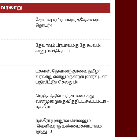
வரலாறு
தேவாவும், பிரபாவும், த.தே. கூ வும் –
தொடர் 4
தேவாவும் பிரபாவும் த. தே. கூ வும்!…
அனுபவத்தொடர்,….
டக்ளஸ் தேவானந்தாவை தமிழர்
வரலாறு என்றும் நன்றியுணர்வுடன்
பதிவிட்டுச் செல்லும்!
நெஞ்சத்தில் வஞ்சம் வைத்து
வன்முறைக்கு வித்திட்ட கூட்டமடா! –
நக்கீரா
நக்கீரா முகநூல் சொல்லும்
வெளிவராத உண்மைகள்! பாகம்
ஐந்து ….!