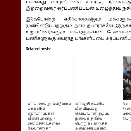
மக்களது வாழ்வியலை உயர்ந்த நிலைக
இற்றைவரை அர்ப்பணிப்படன் உழைத்துவருகி
இதேபோன்று எதிர்காலத்திலும் மக்களு
முன்னெடுப்பதற்கும் நாம் தயாராகவே இருக்
உறுப்பினர்களும் மக்களுக்கான சேவைகள
பணிகளுக்கு அயராத பங்களிப்பை அர்ப்பணிப்பு
Related posts:
கரியாலை நாகபடுவான்
கிராஞ்சி கடலில்
தேர
மக்களின்
மீனபிடிப்பது
இன்ற
எதிர்பார்ப்புகள்
தொடர்பான குழப்ப
மாவ
வீண்போகாது -
நிலைக்கு தீர்வு
பெர
அமைச்சர் டக்ளஸ்
பெற்றுக்கொடுத்த
தேவானந்தா!
அமைச்சர் டக்ளஸ்