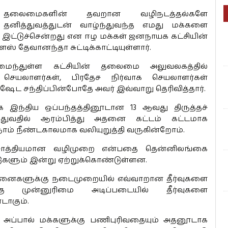
 தலைமைகளின் தவறான வழிநடத்தல்களே
் தனித்துவத்துடன் வாழ்ந்துவந்த எமது மக்களை
 இட்டுச்சென்றது என ஈழ மக்கள் ஜனநாயக கட்சியின்
ஸ் தேவானந்தா சுட்டிக்காட்டியுள்ளார்.
அமைந்துள்ள கட்சியின் தலைமை அலுவலகத்தில்
செயலாளர்கள், பிரதேச நிர்வாக செயலாளர்கள்
 சந்திப்பின்போதே அவர் இவ்வாறு தெரிவித்தார்.
 இந்திய ஒப்பந்தத்தினூடான 13 ஆவது திருத்தச்
துவதில் ஆரம்பித்து அதனை கட்டம் கட்டமாக
ாம் நீண்டகாலமாக வலியுறுத்தி வருகின்றோம்.
சாத்தியமான வழிமுறை என்பதை தென்னிலங்கை
ாடுகளும் இன்று ஏற்றுக்கொண்டுள்ளன.
ச்சினைகளுக்கு நடைமுறையில் எவ்வாறான தீர்வுகளை
்கு முன்னுரிமை அடிப்படையில் தீர்வுகளை
டாகும்.
ு அப்பால் மக்களுக்கு பணிபுரிவதையும் அதனூடாக